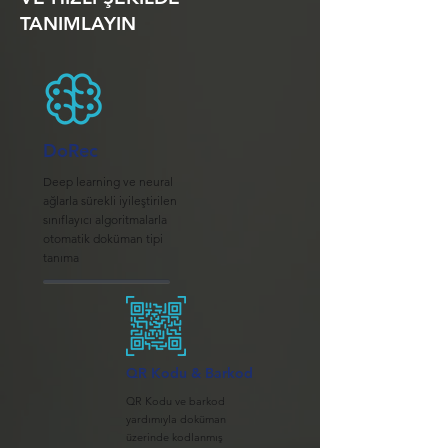
TANIMLAYIN
DoRec
Deep learning ve neural
ağlarla sürekli iyileştirilen
sınıflayıcı algoritmalarla
otomatik doküman tipi
tanıma
QR Kodu & Barkod
QR Kodu ve barkod
yardımıyla doküman
üzerinde kodlanmış