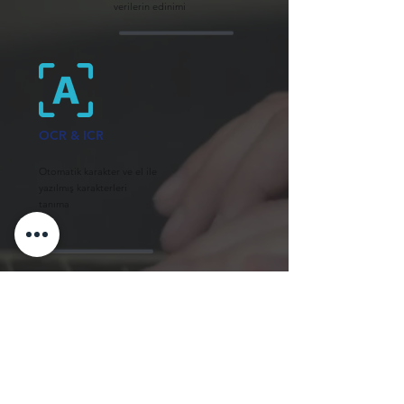
verilerin edinimi
OCR & ICR
Otomatik karakter ve el ile
yazılmış karakterleri
tanıma
OMR
Otomatik iz tanımlama
form alanlarında